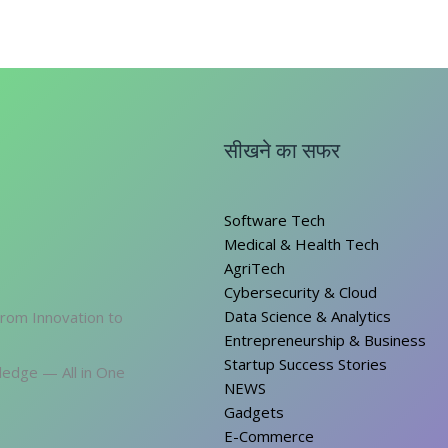
सीखने का सफर
Software Tech
Medical & Health Tech
AgriTech
Cybersecurity & Cloud
Data Science & Analytics
From Innovation to
Entrepreneurship & Business
Startup Success Stories
ledge — All in One
NEWS
Gadgets
E-Commerce