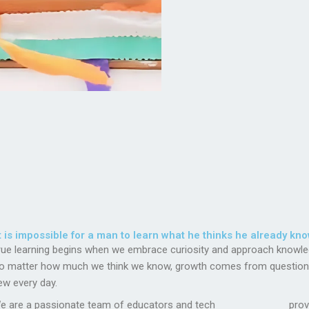
It is impossible for a man to learn what he thinks he already kno
rue learning begins when we embrace curiosity and approach knowle
o matter how much we think we know, growth comes from questioning,
ew every day.
e are a passionate team of educators and tech
rovide high-quality content designed to help learners