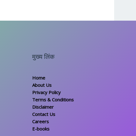
मुख्य लिंक
Home
About Us
Privacy Policy
Terms & Conditions
Disclaimer
Contact Us
Careers
E-books