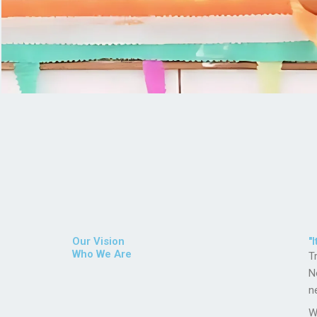
Our Vision
"
Who We Are
T
N
n
W
p