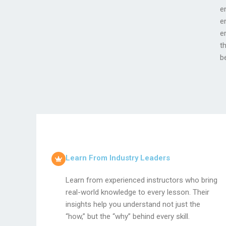
e
g
e
t
e
f
t
c
b
Learn From Industry Leaders
Learn from experienced instructors who bring
real-world knowledge to every lesson. Their
insights help you understand not just the
“how,” but the “why” behind every skill.