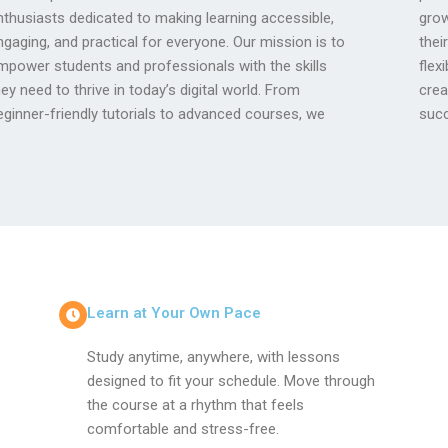
nthusiasts dedicated to making learning accessible,
row their knowledge, boost their careers, and turn
ngaging, and practical for everyone. Our mission is to
heir ideas into reality. With a focus on innovation,
mpower students and professionals with the skills
lexibility, and real-world application, we strive to
hey need to thrive in today’s digital world. From
reate a learning environment where everyone can
eginner-friendly tutorials to advanced courses, we
suc
Learn at Your Own Pace
Study anytime, anywhere, with lessons
designed to fit your schedule. Move through
the course at a rhythm that feels
comfortable and stress-free.